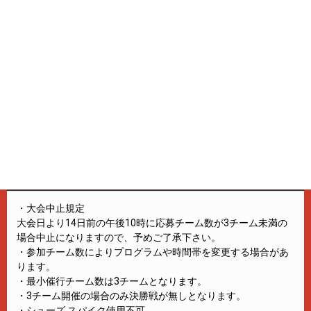
す。(振込手数料は考慮しません)
・キャンセル規定内には、ウイルス感染等病状を理由としたキ
ャンセルはキャンセル料免除の対象として定めておりません。
国家方針による中止ではない限り、「大会日振替」の対応とさ
せて頂きます。
※振替により、参加費用の誤差が生じた場合は、誤差分のご返
金またはお支払いとさせて頂きます。
注意事項
・大会中止規定
大会日より14日前の午後10時に応募チーム数が3チーム未満の
場合中止になりますので、予めご了承下さい。
・参加チーム数によりプログラムや時間帯を変更する場合があ
ります。
・最小催行チーム数は3チームとなります。
・3チーム開催の場合のみ決勝戦が無しとなります。
・シューズ スパイク使用不可