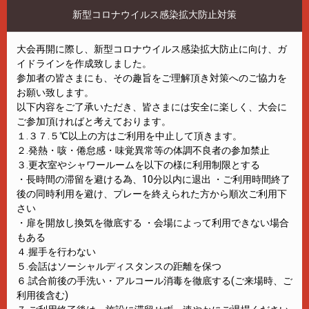
新型コロナウイルス感染拡大防止対策
大会再開に際し、新型コロナウイルス感染拡大防止に向け、ガ
イドラインを作成致しました。
参加者の皆さまにも、その趣旨をご理解頂き対策へのご協力を
お願い致します。
以下内容をご了承いただき、皆さまには安全に楽しく、大会に
ご参加頂ければと考えております。
１.３７.５℃以上の方はご利用を中止して頂きます。
２.発熱・咳・倦怠感・味覚異常等の体調不良者の参加禁止
３.更衣室やシャワールームを以下の様に利用制限とする
・長時間の滞留を避ける為、10分以内に退出 ・ご利用時間終了
後の同時利用を避け、プレーを終えられた方から順次ご利用下
さい
・扉を開放し換気を徹底する ・会場によって利用できない場合
もある
４.握手を行わない
５.会話はソーシャルディスタンスの距離を保つ
６.試合前後の手洗い・アルコール消毒を徹底する(ご来場時、ご
利用後含む)