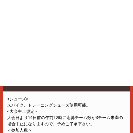
お支払い済みの参加費用に関しましては、満額ご返金致しま
す。(振込手数料は考慮しません)
・キャンセル規定内には、ウイルス感染等病状を理由としたキ
ャンセルはキャンセル料免除の対象として定めておりません。
国家方針による中止ではない限り、「大会日振替」の対応とさ
せて頂きます。
※振替により、参加費用の誤差が生じた場合は、誤差分のご返
金またはお支払いとさせて頂きます。
注意事項
<シューズ>
スパイク、トレーニングシューズ使用可能。
<大会中止規定>
大会日より14日前の午前12時に応募チーム数が3チーム未満の
場合中止になりますので、予めご了承下さい。
＜参加人数＞