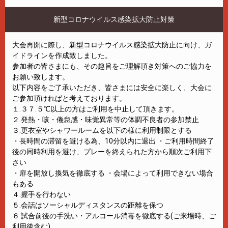
新型コロナウイルス感染拡大防止対策
大会再開に際し、新型コロナウイルス感染拡大防止に向け、ガ
イドラインを作成致しました。
参加者の皆さまにも、その趣旨をご理解頂き対策へのご協力を
お願い致します。
以下内容をご了承いただき、皆さまには安全に楽しく、大会に
ご参加頂ければと考えております。
１.３７.５℃以上の方はご利用を中止して頂きます。
２.発熱・咳・倦怠感・味覚異常等の体調不良者の参加禁止
３.更衣室やシャワールームを以下の様に利用制限とする
・長時間の滞留を避ける為、10分以内に退出 ・ご利用時間終了
後の同時利用を避け、プレーを終えられた方から順次ご利用下
さい
・扉を開放し換気を徹底する ・会場によって利用できない場合
もある
４.握手を行わない
５.会話はソーシャルディスタンスの距離を保つ
６.試合前後の手洗い・アルコール消毒を徹底する(ご来場時、ご
利用後含む)