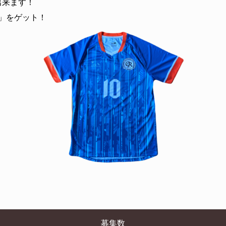
出来ます！
」をゲット！
募集数