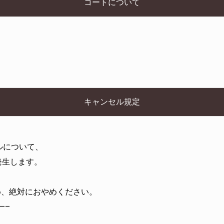
コートについて
キャンセル規定
ルについて、
発生します。
。
め、絶対におやめください。
—–